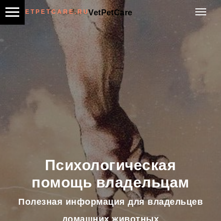
V E T P E T C A R E . R U
VetPetCare
Психологическая
помощь владельцам
Полезная информация для владельцев
домашних животных