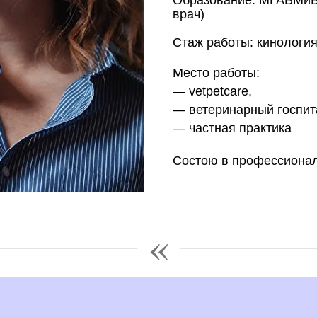
врач)
Стаж работы: кинология 
Место работы:
— vetpetcare,
— ветеринарный госпита
— частная практика
Состою в профессиона
«