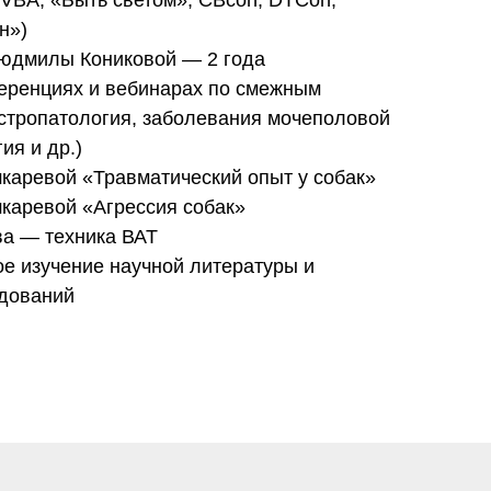
VBA, «Быть светом», CBcon, DTCon,
н»)
Людмилы Кониковой — 2 года
еренциях и вебинарах по смежным
стропатология, заболевания мочеполовой
ия и др.)
каревой «Травматический опыт у собак»
каревой «Агрессия собак»
а — техника ВАТ
е изучение научной литературы и
едований