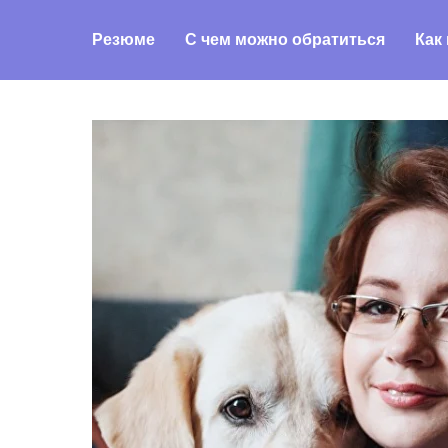
V E T P E T C A R E . R U
о нас
с чем мы п
Резюме
С чем можно обратиться
Как