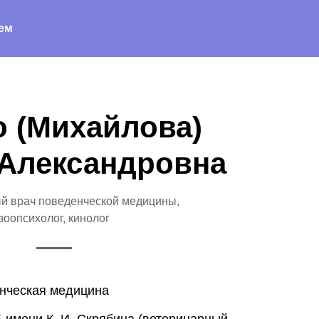
онтакты
информационный портал
оферта
ем
о (Михайлова)
 Александровна
й врач поведенческой медицины,
зоопсихолог, кинолог
нческая медицина
имени К. И. Скрябина (ветеринарный