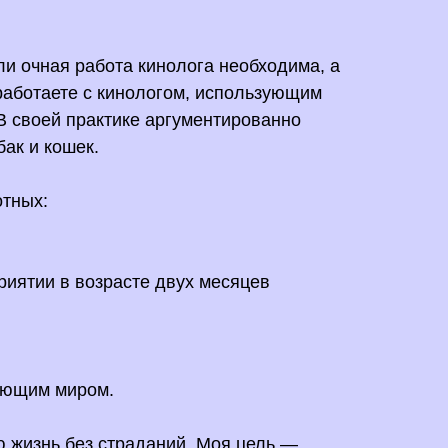
ли очная работа кинолога необходима, а
 работаете с кинологом, использующим
В своей практике аргументированно
ак и кошек.
отных:
риятии в возрасте двух месяцев
жающим миром.
 жизнь без страданий. Моя цель —