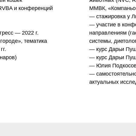
ней кошек
животных (NVC, R
RVBA и конференций
ММВК, «Компаньо
— стажировка у 
— участие в конф
ресс — 2022 г.
направлениям (га
городе», тематика
системы, диетолог
гг.
— курс Дарьи Пуш
наров)
— курс Дарьи Пуш
— Юлия Подкосов
— самостоятельно
актуальных иссл