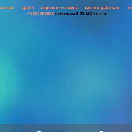
оможем
врачи
перенос и отмена
как это работает
к
+79300368836
отвечаем 9-21 МСК пн-пт