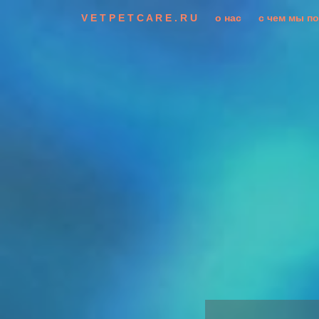
V E T P E T C A R E . R U
о нас
с чем мы п